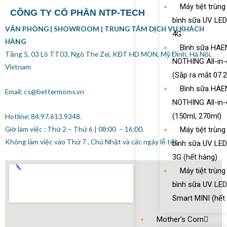
Máy tiệt trùng
CÔNG TY CỔ PHẦN NTP-TECH
bình sữa UV LE
VĂN PHÒNG | SHOWROOM |
TRUNG TÂM DỊCH VỤ KHÁCH
4G
HÀNG
Bình sữa HAE
Tầng 5, 03 Lô TT03, Ngô The Zei, KĐT HD MON, Mỹ Đình,
Hà Nội,
NOTHING All-in
Vietnam
(Sắp ra mắt 07.
Bình sữa HAE
Email: cs@bettermoms.vn
NOTHING All-in
(150ml, 270ml)
Hotline: 84.97.613.9348.
Giờ làm việc : Thứ 2 – Thứ 6 | 08:00 – 16:00.
Máy tiệt trùng
Không làm việc vào Thứ 7 , Chủ Nhật và các ngày lễ tết.
bình sữa UV LE
3G (hết hàng)
Máy tiệt trùng
bình sữa UV LE
Smart MINI (hết
Mother’s Corn