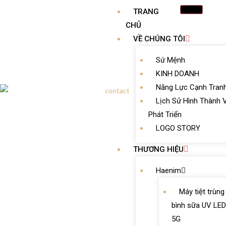
TRANG
CHỦ
VỀ CHÚNG TÔI
Sứ Mệnh
KINH DOANH
Năng Lực Cạnh Tran
Lịch Sử Hình Thành 
Phát Triển
LOGO STORY
THƯƠNG HIỆU
Haenim
Máy tiệt trùng
bình sữa UV LE
5G