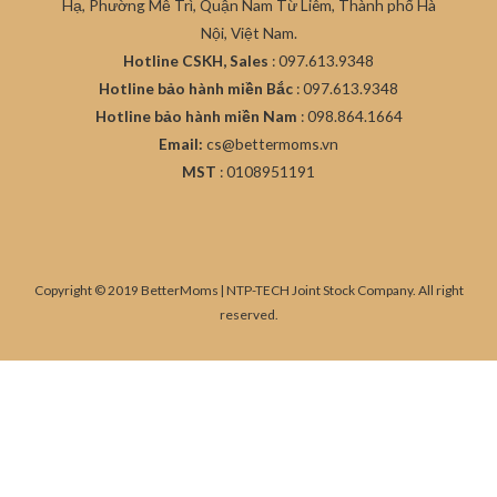
Hạ, Phường Mễ Trì, Quận Nam Từ Liêm, Thành phố Hà
Nội, Việt Nam.
Hotline CSKH, Sales
: 097.613.9348
Hotline bảo hành miền Bắc
: 097.613.9348
Hotline bảo hành miền Nam
: 098.864.1664
Email:
cs@bettermoms.vn
MST
: 0108951191
Copyright © 2019 BetterMoms | NTP-TECH Joint Stock Company. All right
reserved.