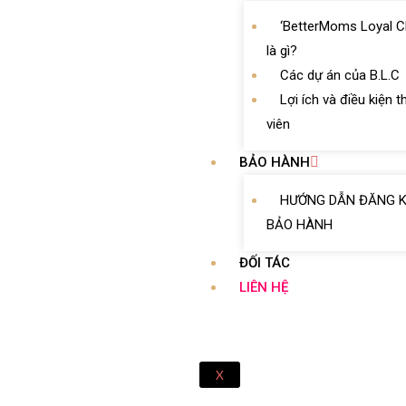
‘BetterMoms Loyal C
là gì?
Các dự án của B.L.C
Lợi ích và điều kiện 
viên
BẢO HÀNH
HƯỚNG DẪN ĐĂNG 
BẢO HÀNH
ĐỐI TÁC
LIÊN HỆ
X