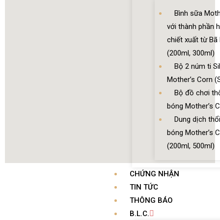
Bình sữa Moth
với thành phần 
chiết xuất từ Bã
(200ml, 300ml)
Bộ 2 núm ti Si
Mother’s Corn (S
Bộ đồ chơi th
bóng Mother’s 
Dung dịch thổ
bóng Mother’s 
(200ml, 500ml)
CHỨNG NHẬN
TIN TỨC
THÔNG BÁO
B.L.C.