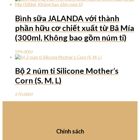
Bình sữa JALANDA với thành
phần hữu cơ chiết xuất từ Bã Mía
(300ml, Không bao gồm nú m ti)
599,000
₫
Bộ 2 núm ti Silicone Mother’s
Corn (S, M, L)
270,000
₫
Chính sách