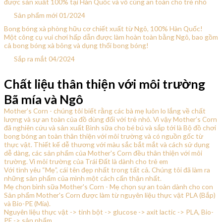
được sản xuất 100% tại Hàn Quốc và vô cùng an toàn cho trẻ nhỏ
Sản phẩm mới 01/2024
Bong bóng xà phòng hữu cơ chiết xuất từ Ngô, 100% Hàn Quốc!
Một công cụ vui chơi hấp dẫn được làm hoàn toàn bằng Ngô, bao gồm
cả bong bóng xà bông và dụng thổi bong bóng!
Sắp ra mắt 04/2024
Chất liệu thân thiện với môi trường
Bã mía và Ngô
Mother’s Corn - chúng tôi biết rằng các bà mẹ luôn lo lắng về chất
lượng và sự an toàn của đồ dùng đối với trẻ nhỏ. Vì vậy Mother’s Corn
đã nghiên cứu và sản xuất Bình sữa cho bé bú và sắp tới là Bộ đồ chơi
bong bóng an toàn thân thiện với môi trường và có nguồn gốc từ
thực vật. Thiết kế dễ thương với màu sắc bắt mắt và cách sử dụng
dễ dàng, các sản phẩm của Mother's Corn đều thân thiện với môi
trường. Vì môi trường của Trái Đất là dành cho trẻ em
Với tình yêu “Mẹ”, cái tên đẹp nhất trong tất cả. Chúng tôi đã làm ra
những sản phẩm của mình một cách cẩn thận nhất.
Mẹ chọn bình sữa Mother's Corn - Mẹ chọn sự an toàn dành cho con
Sản phẩm Mother's Corn được làm từ nguyên liệu thực vật PLA (Bắp)
và Bio-PE (Mía).
Nguyên liệu thực vật -> tinh bột -> glucose -> axit lactic -> PLA, Bio-
PE -> sản phẩm.