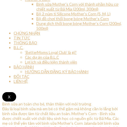
Bình sữa Mother’s Corn với thành phần hữu cơ
chiết xuất từ Bã Mía (200ml, 300ml)
Bộ 2 núm ti Silicone Mother’s Corn (S, M, L)
Bộ đồ chơi thổi bong bóng Mother’s Corn
Dung dịch thổi bong bóng Mother’s Corn (200ml,
500ml)
CHỨNG NHẬN
TIN TỨC
THÔNG BÁO
B.L.C.
‘BetterMoms Loyal Club’ là gì?
Các dự án của B.L.C
Lợi ích và điều kiện thành viên
BẢO HÀNH
HƯỚNG DẪN ĐĂNG KÝ BẢO HÀNH
ĐỐI TÁC
LIÊN HỆ
X
Bình sữa an toàn cho bé, thân thiện với môi trường
Đây là loại bình sữa mà em bé có thể gặm mà không cần lo lắng bởi
bình sữa được làm từ chất liệu an toàn. Mother's Corn - Bình sữa
được chiết xuất với chất liệu sinh học có nguồn gốc từ Bã Mía. Các
mẹ có thể yên tâm với bình sữa Mother's Corn Jalanda bởi bình sữa