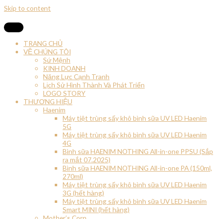
Skip to content
TRANG CHỦ
VỀ CHÚNG TÔI
Sứ Mệnh
KINH DOANH
Năng Lực Cạnh Tranh
Lịch Sử Hình Thành Và Phát Triển
LOGO STORY
THƯƠNG HIỆU
Haenim
Máy tiệt trùng sấy khô bình sữa UV LED Haenim
5G
Máy tiệt trùng sấy khô bình sữa UV LED Haenim
4G
Bình sữa HAENIM NOTHING All-in-one PPSU (Sắp
ra mắt 07.2025)
Bình sữa HAENIM NOTHING All-in-one PA (150ml,
270ml)
Máy tiệt trùng sấy khô bình sữa UV LED Haenim
3G (hết hàng)
Máy tiệt trùng sấy khô bình sữa UV LED Haenim
Smart MINI (hết hàng)
Mother’s Corn