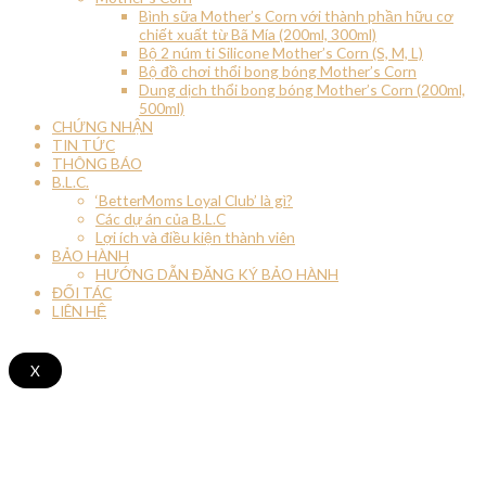
Bình sữa Mother’s Corn với thành phần hữu cơ
chiết xuất từ Bã Mía (200ml, 300ml)
Bộ 2 núm ti Silicone Mother’s Corn (S, M, L)
Bộ đồ chơi thổi bong bóng Mother’s Corn
Dung dịch thổi bong bóng Mother’s Corn (200ml,
500ml)
CHỨNG NHẬN
TIN TỨC
THÔNG BÁO
B.L.C.
‘BetterMoms Loyal Club’ là gì?
Các dự án của B.L.C
Lợi ích và điều kiện thành viên
BẢO HÀNH
HƯỚNG DẪN ĐĂNG KÝ BẢO HÀNH
ĐỐI TÁC
LIÊN HỆ
X