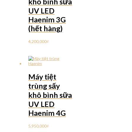
khô bình sữa
UV LED
Haenim 3G
(hết hàng)
4,200,000
₫
Máy tiệt
trùng sấy
khô bình sữa
UV LED
Haenim 4G
5,950,000
₫