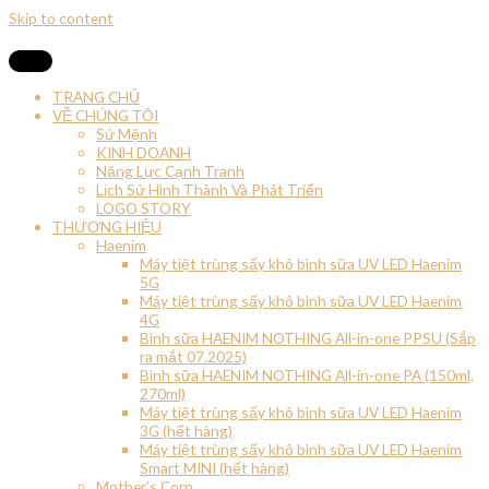
Skip to content
TRANG CHỦ
VỀ CHÚNG TÔI
Sứ Mệnh
KINH DOANH
Năng Lực Cạnh Tranh
Lịch Sử Hình Thành Và Phát Triển
LOGO STORY
THƯƠNG HIỆU
Haenim
Máy tiệt trùng sấy khô bình sữa UV LED Haenim
5G
Máy tiệt trùng sấy khô bình sữa UV LED Haenim
4G
Bình sữa HAENIM NOTHING All-in-one PPSU (Sắp
ra mắt 07.2025)
Bình sữa HAENIM NOTHING All-in-one PA (150ml,
270ml)
Máy tiệt trùng sấy khô bình sữa UV LED Haenim
3G (hết hàng)
Máy tiệt trùng sấy khô bình sữa UV LED Haenim
Smart MINI (hết hàng)
Mother’s Corn