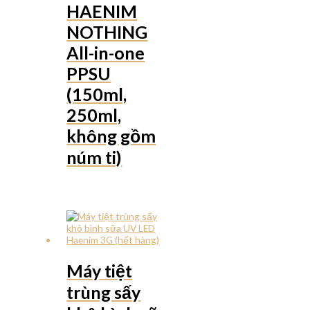
HAENIM
NOTHING
All-in-one
PPSU
(150ml,
250ml,
không gồm
núm ti)
Máy tiệt
trùng sấy