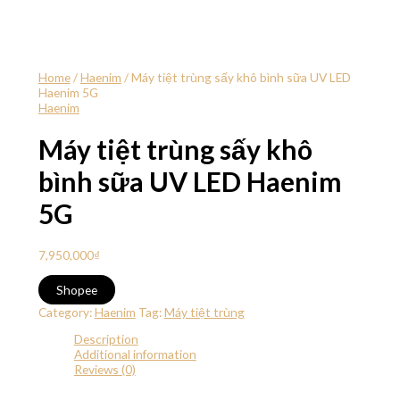
Home
/
Haenim
/ Máy tiệt trùng sấy khô bình sữa UV LED
Haenim 5G
Haenim
Máy tiệt trùng sấy khô
bình sữa UV LED Haenim
5G
7,950,000
₫
Shopee
Category:
Haenim
Tag:
Máy tiệt trùng
Description
Additional information
Reviews (0)