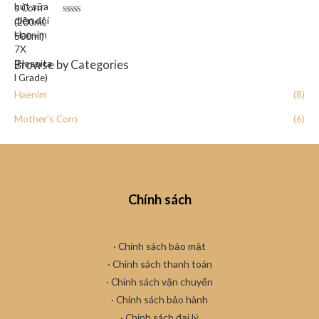
5
e
d
R
0
a
o
t
u
e
t
d
o
Browse by Categories
0
f
o
5
u
Haenim
(8)
t
o
f
Mother's Corn
(6)
5
Chính sách
· Chính sách bảo mật
· Chính sách thanh toán
· Chính sách vận chuyển
·
Chính sách bảo hành
· Chính sách đại lý