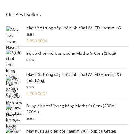
Our Best Sellers
Máy tiệt trùng sấy khô bình sữa UV LED Haenim 4G
R
5,950,000
₫
a
t
e
Bộ đồ chơi thổi bong bóng Mother's Corn (2 loại)
d
0
o
R
u
a
t
t
Máy tiệt trùng sấy khô bình sữa UV LED Haenim 3G
o
e
f
(hết hàng)
d
5
0
o
u
R
4,200,000
₫
t
a
o
t
f
e
Dung dịch thổi bong bóng Mother's Corn (200ml,
5
d
500ml)
0
o
u
t
R
o
a
Máy hút sữa điện đôi Haenim 7X (Hospital Grade)
f
t