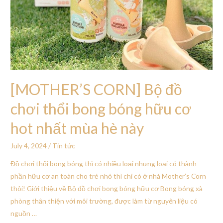
[MOTHER’S CORN] Bộ đồ
chơi thổi bong bóng hữu cơ
hot nhất mùa hè này
July 4, 2024
/
Tin tức
Đồ chơi thổi bong bóng thì có nhiều loại nhưng loại có thành
phần hữu cơ an toàn cho trẻ nhỏ thì chỉ có ở nhà Mother’s Corn
thôi! Giới thiệu về Bộ đồ chơi bong bóng hữu cơ Bong bóng xà
phòng thân thiện với môi trường, được làm từ nguyên liệu có
nguồn …