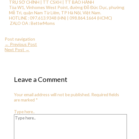
TRỤ SỞ CHÍNH | TT CSKH | TT BẢO HÀNH
Tòa W1, Vinhomes West Point, đường Đỗ Đức Dục, phường
Mễ Trì, quận Nam Từ Liêm, TP Hà Nội, Việt Nam.
HOTLINE : 097.613.9348 (HN) | 098.864.1664 (HCMC)
ZALO OA : BetterMoms
Post navigation
←
Previous Post
Next Post
→
Leave a Comment
Your email address will not be published.
Required fields
are marked
*
Type here..