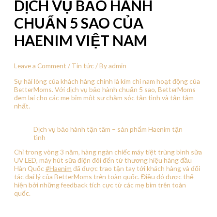
DỊCH VỤ BẢO HÀNH
CHUẨN 5 SAO CỦA
HAENIM VIỆT NAM
Leave a Comment
/
Tin tức
/ By
admin
Sự hài lòng của khách hàng chính là kim chỉ nam hoạt động của
BetterMoms. Với dịch vụ bảo hành chuẩn 5 sao, BetterMoms
đem lại cho các mẹ bỉm một sự chăm sóc tận tình và tận tâm
nhất.
Dịch vụ bảo hành tận tâm – sản phẩm Haenim tận
tình
Chỉ trong vòng 3 năm, hàng ngàn chiếc máy tiệt trùng bình sữa
UV LED, máy hút sữa điện đôi đến từ thương hiệu hàng đầu
Hàn Quốc
#Haenim
đã được trao tận tay tới khách hàng và đối
tác đại lý của BetterMoms trên toàn quốc. Điều đó được thể
hiện bởi những feedback tích cực từ các mẹ bỉm trên toàn
quốc.