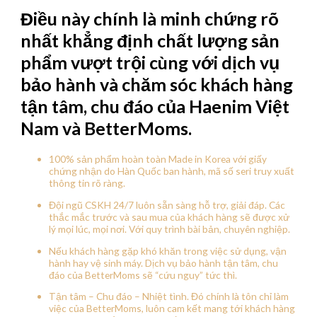
Điều này chính là minh chứng rõ
nhất khẳng định chất lượng sản
phẩm vượt trội cùng với dịch vụ
bảo hành và chăm sóc khách hàng
tận tâm, chu đáo của Haenim Việt
Nam và BetterMoms.
100% sản phẩm hoàn toàn Made in Korea với giấy
chứng nhận do Hàn Quốc ban hành, mã số seri truy xuất
thông tin rõ ràng.
Đội ngũ CSKH 24/7 luôn sẵn sàng hỗ trợ, giải đáp. Các
thắc mắc trước và sau mua của khách hàng sẽ được xử
lý mọi lúc, mọi nơi. Với quy trình bài bản, chuyên nghiệp.
Nếu khách hàng gặp khó khăn trong việc sử dụng, vận
hành hay vệ sinh máy. Dịch vụ bảo hành tận tâm, chu
đáo của BetterMoms sẽ “cứu nguy” tức thì.
Tận tâm – Chu đáo – Nhiệt tình. Đó chính là tôn chỉ làm
việc của BetterMoms, luôn cam kết mang tới khách hàng