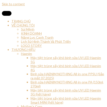
Skip to content
TRANG CHỦ
VỀ CHÚNG TÔI
Sứ Mệnh
KINH DOANH
Năng Lực Cạnh Tranh
Lịch Sử Hình Thành Và Phát Triển
LOGO STORY
THƯƠNG HIỆU
Haenim
Máy tiệt trùng sấy khô bình sữa UV LED Haenim
5G
Máy tiệt trùng sấy khô bình sữa UV LED Haenim
4G
Bình sữa HAENIM NOTHING All-in-one PPSU (Sắp
ra mắt 07.2025)
Bình sữa HAENIM NOTHING All-in-one PA (150ml,
270ml)
Máy tiệt trùng sấy khô bình sữa UV LED Haenim
3G (hết hàng)
Máy tiệt trùng sấy khô bình sữa UV LED Haenim
Smart MINI (hết hàng)
Mother’s Corn