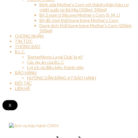
Bình sữa Mother’s Corn với thành phần hữu cơ
chiết xuất từ Bã Mía (200ml, 300ml)
Bộ 2 núm ti Silicone Mother’s Corn (S, M, L)
Bộ đồ chơi thổi bong bóng Mother’s Corn
Dung dịch thổi bong bóng Mother’s Corn (200ml,
500ml)
CHỨNG NHẬN
TIN TỨC
THÔNG BÁO
B.L.C.
‘BetterMoms Loyal Club’ là gì?
Các dự án của B.L.C
Lợi ích và điều kiện thành viên
BẢO HÀNH
HƯỚNG DẪN ĐĂNG KÝ BẢO HÀNH
ĐỐI TÁC
LIÊN HỆ
X