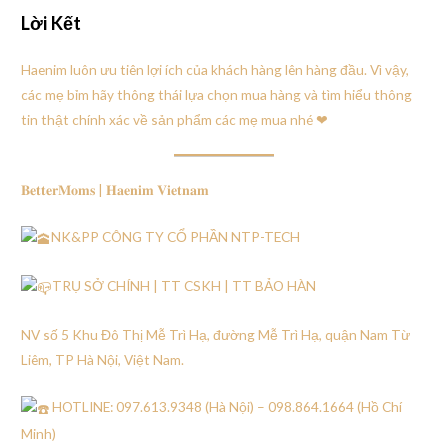
Lời Kết
Haenim luôn ưu tiên lợi ích của khách hàng lên hàng đầu. Vì vậy,
các mẹ bỉm hãy thông thái lựa chọn mua hàng và tìm hiểu thông
tin thật chính xác về sản phẩm các mẹ mua nhé ❤
𝐁𝐞𝐭𝐭𝐞𝐫𝐌𝐨𝐦𝐬 | 𝐇𝐚𝐞𝐧𝐢𝐦 𝐕𝐢𝐞𝐭𝐧𝐚𝐦
NK&PP CÔNG TY CỔ PHẦN NTP-TECH
TRỤ SỞ CHÍNH | TT CSKH | TT BẢO HÀN
NV số 5 Khu Đô Thị Mễ Trì Hạ, đường Mễ Trì Hạ, quận Nam Từ
Liêm, TP Hà Nội, Việt Nam.
HOTLINE: 097.613.9348 (Hà Nội) – 098.864.1664 (Hồ Chí
Minh)