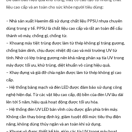
liệu cao cấp và an toàn cho sức khỏe người tiêu dùng:
– Nhà sản xuất Haenim đã sử dụng chất liệu PPSU nhựa chuyên
dùng trong y tế. PPSU là chất liệu cao cấp và rất an toàn để cấu
thành vỏ máy, chống gỉ, chống từ.
– Khoang máy tiệt trùng được làm từ thép không gỉ tráng gương,
chống bám dính, chịu được nhiệt độ cao và môi trường UV từ
tính. Nhờ có lớp tráng gương nên khả năng phản xạ tia UV trong
máy được tối ưu, khử trùng, diệt khuẩn vô cùng hiệu quả.
– Khay đựng và giá đỡ chia ngăn được làm từ thép không gỉ cao
cấp.
– Hệ thống bảng mạch và đèn LED được đảm bảo sử dụng công
nghệ hiện đại. Từ các vật liệu cao cấp, độ bền của đèn UV lâu dài
lên tới 5 năm, hiệu quả hoạt động được tối ưu hóa.
– Hệ thống đèn UV LED bán vĩnh cửu được gắn phía trên máy.
Không cần thay bóng định kỳ, giảm tuyệt đối mức tiêu thụ điện
năng, không dùng thủy ngân và an toàn khi sử dụng.
– Khung vỏ được thiết kế kín, giúp các tia UV trong máy hoạt