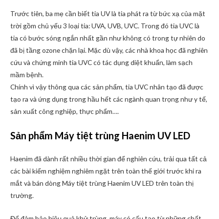
Trước tiên, ba mẹ cần biết tia UV là tia phát ra từ bức xạ của mặt
trời gồm chủ yếu 3 loại tia: UVA, UVB, UVC. Trong đó tia UVC là
tia có bước sóng ngắn nhất gần như không có trong tự nhiên do
đã bị tầng ozone chặn lại. Mặc dù vậy, các nhà khoa học đã nghiên
cứu và chứng minh tia UVC có tác dụng diệt khuẩn, làm sạch
mầm bệnh.
Chính vì vậy thông qua các sản phẩm, tia UVC nhân tạo đã được
tạo ra và ứng dụng trong hầu hết các ngành quan trọng như y tế,
sản xuất công nghiệp, thực phẩm….
Sản phẩm Máy tiệt trùng Haenim UV LED
Haenim đã dành rất nhiều thời gian để nghiên cứu, trải qua tất cả
các bài kiểm nghiệm nghiêm ngặt trên toàn thế giới trước khi ra
mắt và bán dòng Máy tiệt trùng Haenim UV LED trên toàn thị
trường.
Để đảm bảo hiệu quả khử trùng, máy có cấu tạo từ những chất