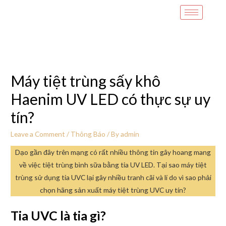
Máy tiệt trùng sấy khô
Haenim UV LED có thực sự uy
tín?
Leave a Comment
/
Thông Báo
/ By
admin
Dạo gần đây trên mạng có rất nhiều thông tin gây hoang mang
về việc tiệt trùng bình sữa bằng tia UV LED. Tại sao máy tiệt
trùng sử dụng tia UVC lại gây nhiều tranh cãi và lí do vì sao phải
chọn hãng sản xuất máy tiệt trùng UVC uy tín?
Tia UVC là tia gì?