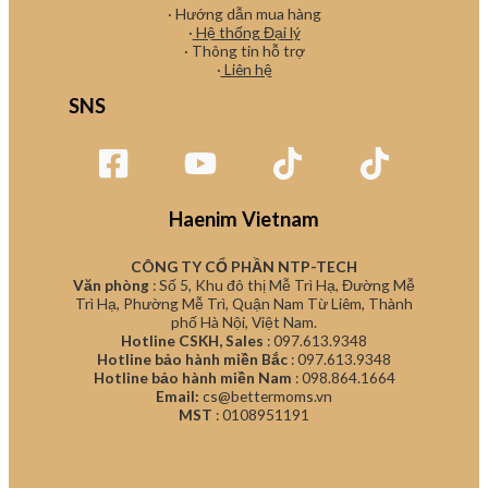
· Hướng dẫn mua hàng
·
Hệ thống Đại lý
· Thông tin hỗ trợ
·
Liên hệ
SNS
Haenim Vietnam
CÔNG TY CỔ PHẦN NTP-TECH
Văn phòng
: Số 5, Khu đô thị Mễ Trì Hạ, Đường Mễ
Trì Hạ, Phường Mễ Trì, Quận Nam Từ Liêm, Thành
phố Hà Nội, Việt Nam.
Hotline CSKH, Sales
: 097.613.9348
Hotline bảo hành miền Bắc
: 097.613.9348
Hotline bảo hành miền Nam
: 098.864.1664
Email:
cs@bettermoms.vn
MST
: 0108951191