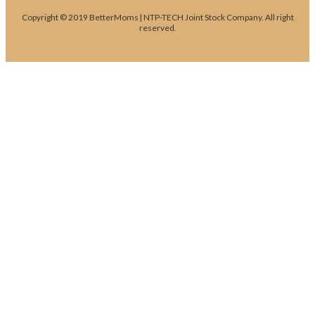
Copyright © 2019 BetterMoms | NTP-TECH Joint Stock Company. All right
reserved.