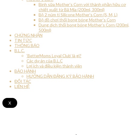
Bình sữa Mother’s Corn với thành phần hữu cơ
chiết xuất từ Bã Mía (200ml, 300ml)
Bộ 2 núm ti Silicone Mother’s Corn (S, M, L)
Bộ đồ chơi thổi bong bóng Mother’s Corn
Dung dịch thổi bong bóng Mother’s Corn (200ml,
500ml)
CHỨNG NHẬN
TIN TỨC
THÔNG BÁO
B.L.C.
‘BetterMoms Loyal Club’ là gì?
Các dự án của B.L.C
Lợi ích và điều kiện thành viên
BẢO HÀNH
HƯỚNG DẪN ĐĂNG KÝ BẢO HÀNH
ĐỐI TÁC
LIÊN HỆ
X