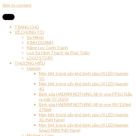
Skip to content
TRANG CHỦ
VỀ CHÚNG TÔI
Sứ Mệnh
KINH DOANH
Năng Lực Cạnh Tranh
Lịch Sử Hình Thành Và Phát Triển
LOGO STORY
THƯƠNG HIỆU
Haenim
Máy tiệt trùng sấy khô bình sữa UV LED Haenim
5G
Máy tiệt trùng sấy khô bình sữa UV LED Haenim
4G
Bình sữa HAENIM NOTHING All-in-one PPSU (Sắp
ra mắt 07.2025)
Bình sữa HAENIM NOTHING All-in-one PA (150ml,
270ml)
Máy tiệt trùng sấy khô bình sữa UV LED Haenim
3G (hết hàng)
Máy tiệt trùng sấy khô bình sữa UV LED Haenim
Smart MINI (hết hàng)
Mother’s Corn