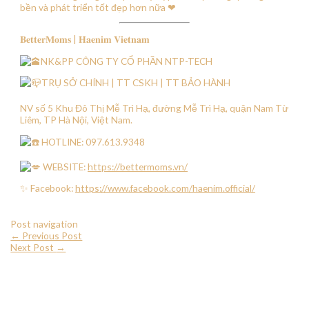
bền và phát triển tốt đẹp hơn nữa ❤
𝐁𝐞𝐭𝐭𝐞𝐫𝐌𝐨𝐦𝐬 | 𝐇𝐚𝐞𝐧𝐢𝐦 𝐕𝐢𝐞𝐭𝐧𝐚𝐦
NK&PP CÔNG TY CỔ PHẦN NTP-TECH
TRỤ SỞ CHÍNH | TT CSKH | TT BẢO HÀNH
NV số 5 Khu Đô Thị Mễ Trì Hạ, đường Mễ Trì Hạ, quận Nam Từ
Liêm, TP Hà Nội, Việt Nam.
HOTLINE: 097.613.9348
WEBSITE:
https://bettermoms.vn/
✨ Facebook:
https://www.facebook.com/haenim.official/
Post navigation
←
Previous Post
Next Post
→