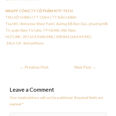
NK&PP CÔNG TY CỔ PHẦN NTP-TECH
TRỤ SỞ CHÍNH | TT CSKH | TT BẢO HÀNH
Tòa W1, Vinhomes West Point, đường Đỗ Đức Dục, phường Mễ
Trì, quận Nam Từ Liêm, TP Hà Nội, Việt Nam.
HOTLINE : 097.613.9348 (HN) | 098.864.1664 (HCMC)
ZALO OA : BetterMoms
←
Previous Post
Next Post
→
Leave a Comment
Your email address will not be published.
Required fields are
marked
*